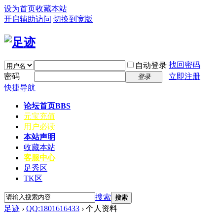
设为首页
收藏本站
开启辅助访问
切换到宽版
找回密码
自动登录
密码
立即注册
登录
快捷导航
论坛首页
BBS
元宝充值
用户必读
本站声明
收藏本站
客服中心
足秀区
TK区
搜索
搜索
足迹
›
QQ:1801616433
›
个人资料