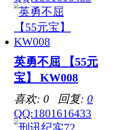
英勇不屈 【55元
宝】 KW008
喜欢: 0 回复:
0
QQ:1801616433