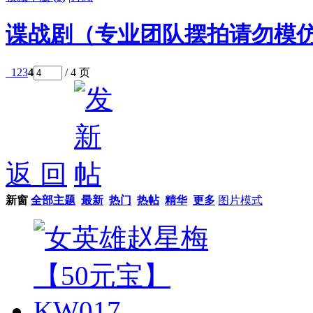
谍战剧（专业团队摆拍请勿模
1
2
3
4
/ 4 页
返 回
新窗
全部主题
最新
热门
热帖
精华
更多
图片模式