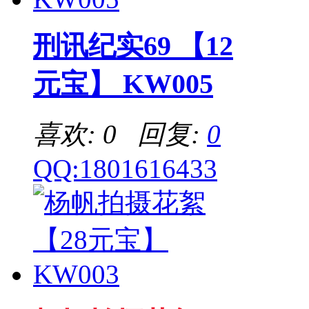
刑讯纪实69 【12
元宝】 KW005
喜欢: 0 回复:
0
QQ:1801616433