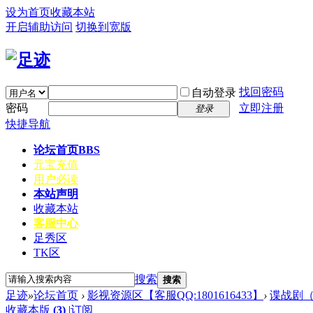
设为首页
收藏本站
开启辅助访问
切换到宽版
找回密码
自动登录
密码
立即注册
登录
快捷导航
论坛首页
BBS
元宝充值
用户必读
本站声明
收藏本站
客服中心
足秀区
TK区
搜索
搜索
足迹
»
论坛首页
›
影视资源区【客服QQ:1801616433】
›
谍战剧
收藏本版
(
3
)
|
订阅