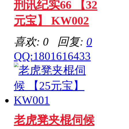
刑讯纪实66 【32
元宝】 KW002
喜欢: 0 回复:
0
QQ:1801616433
老虎凳夹棍伺候