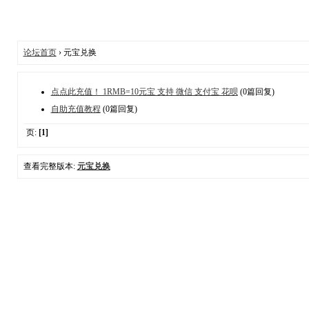
论坛首页
› 元宝兑换
点点此充值！ 1RMB=10元宝 支持 微信 支付宝 花呗
(0篇回复)
自助充值教程
(0篇回复)
页:
[1]
查看完整版本:
元宝兑换